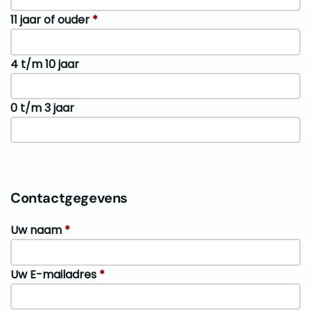
11 jaar of ouder
*
4 t/m 10 jaar
0 t/m 3 jaar
Contactgegevens
Uw naam
*
Uw E-mailadres
*